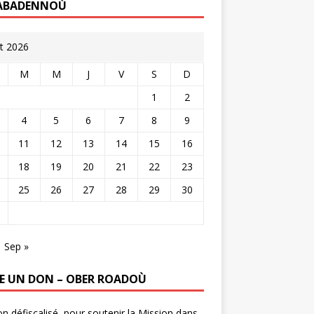
ABADENNOÙ
t 2026
M
M
J
V
S
D
1
2
4
5
6
7
8
9
11
12
13
14
15
16
18
19
20
21
22
23
25
26
27
28
29
30
Sep »
RE UN DON – OBER ROADOÙ
n défiscalisé, pour soutenir la Mission dans