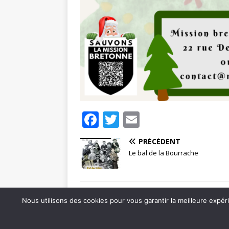
F
T
E
a
w
m
PRÉCÉDENT
c
it
ai
Le bal de la Bourrache
e
te
l
b
r
o
Nous utilisons des cookies pour vous garantir la meilleure expér
o
Copyright © 2026 | Thème WordPress par
MH The