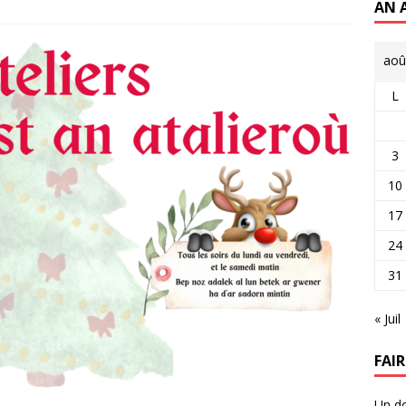
AN 
aoû
L
3
10
17
24
31
« Juil
FAI
Un do