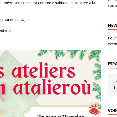
 dernière semaine sera comme d’habitude consacrée à la
son a
le monde partage !
NEW
edi matin
Pour 
évén
ESP
C
I
VOIR