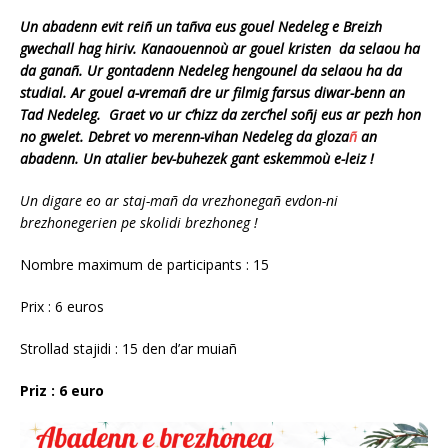
Un abadenn evit reiñ un tañva eus gouel Nedeleg e Breizh
gwechall hag hiriv. Kanaouennoù ar gouel kristen da selaou ha
da ganañ. Ur gontadenn Nedeleg hengounel da selaou ha da
studial.
Ar gouel a-vremañ dre ur filmig farsus diwar-benn an
Tad Nedeleg. Graet vo ur c’hizz da zerc’hel soñj eus ar pezh hon
no gwelet. Debret vo merenn-vihan Nedeleg da gloza
ñ
an
abadenn. Un atalier bev-buhezek gant eskemmoù e-leiz !
Un digare eo ar staj-mañ da vrezhonegañ evdon-ni
brezhonegerien pe skolidi brezhoneg !
Nombre maximum de participants : 15
Prix : 6 euros
Strollad stajidi : 15 den d’ar muiañ
Priz : 6 euro