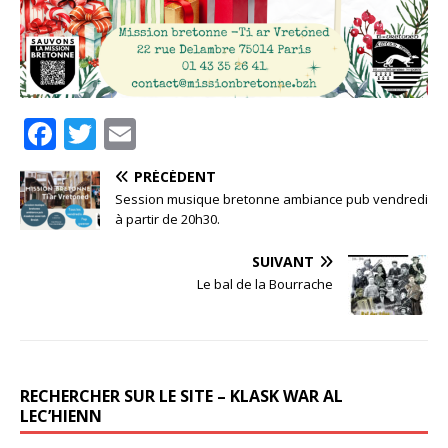
F
T
E
a
w
m
PRÉCÉDENT
c
it
ai
Session musique bretonne ambiance pub vendredi
e
te
l
à partir de 20h30.
b
r
SUIVANT
o
Le bal de la Bourrache
o
k
RECHERCHER SUR LE SITE – KLASK WAR AL
LEC’HIENN