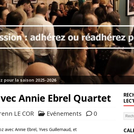
z pour la saison 2025-2026
vec Annie Ebrel Quartet
RECH
LEC
renn LE COR
Evénements
0
oz avec Annie Ebrel, Yves Guillemaud, et
CAL