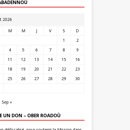
ABADENNOÙ
t 2026
M
M
J
V
S
D
1
2
4
5
6
7
8
9
11
12
13
14
15
16
18
19
20
21
22
23
25
26
27
28
29
30
Sep »
RE UN DON – OBER ROADOÙ
n défiscalisé, pour soutenir la Mission dans