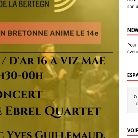
son a
NEW
Pour 
évén
ESP
C
I
VOIR