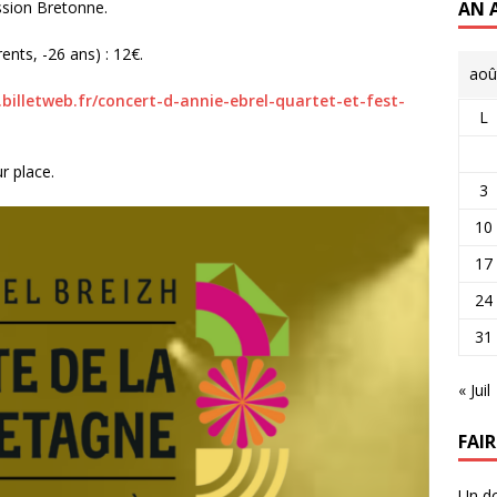
ssion Bretonne.
AN 
rents, -26 ans) : 12€.
aoû
billetweb.fr/concert-d-annie-ebrel-quartet-et-fest-
L
r place.
3
10
17
24
31
« Juil
FAI
Un do