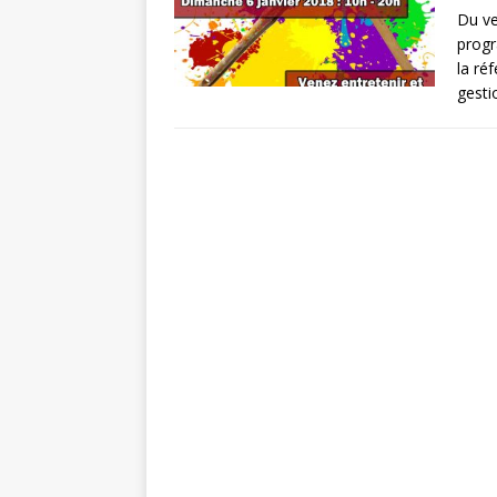
Du ve
progr
la ré
gesti