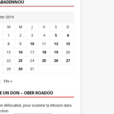
ABADENNOÙ
vier 2019
M
M
J
V
S
D
1
2
3
4
5
6
8
9
10
11
12
13
15
16
17
18
19
20
22
23
24
25
26
27
29
30
31
c
Fév »
RE UN DON – OBER ROADOÙ
n défiscalisé, pour soutenir la Mission dans
ction