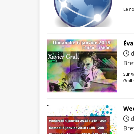
Le no
Éva
d
Bre
Sur X
Grall 
Wee
d
Bre