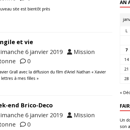
AN 
uveau site est bientôt près
jan
L
ngile et vie
7
imanche 6 janvier 2019
Mission
14
tonne
0
21
avier Grall avec la diffusion du film d’Ariel Nathan « Xavier
: lettres à mes filles »
28
« Dé
k-end Brico-Deco
FAI
imanche 6 janvier 2019
Mission
Un do
tonne
0
son a