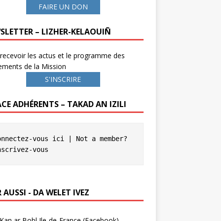
FAIRE UN DON
SLETTER – LIZHER-KELAOUIÑ
recevoir les actus et le programme des
ements de la Mission
S'INSCRIRE
ACE ADHÉRENTS – TAKAD AN IZILI
onnectez-vous ici
 | Not a member? 
nscrivez-vous
 AUSSI - DA WELET IVEZ
Kan ar Bobl Ile-de-France (Facebook)