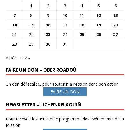
1
2
3
4
5
6
7
8
9
10
11
12
13
14
15
16
17
18
19
20
21
22
23
24
25
26
27
28
29
30
31
« Déc
Fév »
FAIRE UN DON – OBER ROADOÙ
Un don défiscalisé, pour soutenir la Mission dans son action
FAIRE UN DON
NEWSLETTER – LIZHER-KELAOUIÑ
Pour recevoir les actus et le programme des événements de la
Mission