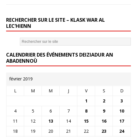
RECHERCHER SUR LE SITE – KLASK WAR AL
LEC’HIENN
CALENDRIER DES ÉVÉNEMENTS DEIZIADUR AN
ABADENNOÙ
février 2019
L
M
M
J
V
S
D
1
2
3
4
5
6
7
8
9
10
11
12
13
14
15
16
17
18
19
20
21
22
23
24