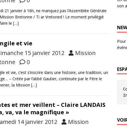
tonne
0
son a
i 21 janvier à 16h, ne manquez pas l’Assemblée Générale
 Mission Bretonne / Ti ar Vretoned ! Le moment privilégié
faire le
[…]
NEW
Pour 
ngile et vie
évén
imanche 15 janvier 2012
Mission
tonne
0
ESP
le et vie, c’est s’inscrire dans une histoire, une tradition, un
age… – Créée par l’abbé Gautier, continuée par le Père le
ener, la Mission
[…]
C
I
tes et mer veillent – Claire LANDAIS
a, va, va le magnifique »
VOIR
amedi 14 janvier 2012
Mission