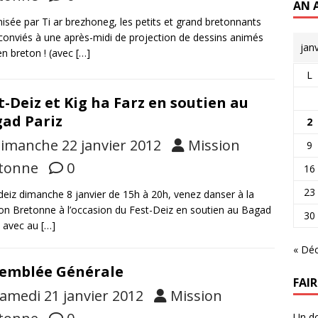
AN 
isée par Ti ar brezhoneg, les petits et grand bretonnants
conviés à une après-midi de projection de dessins animés
jan
en breton ! (avec
[…]
L
t-Deiz et Kig ha Farz en soutien au
ad Pariz
2
imanche 22 janvier 2012
Mission
9
tonne
0
16
23
deiz dimanche 8 janvier de 15h à 20h, venez danser à la
on Bretonne à l’occasion du Fest-Deiz en soutien au Bagad
30
, avec au
[…]
« Dé
emblée Générale
FAI
amedi 21 janvier 2012
Mission
Un do