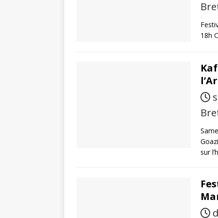
Bre
Festi
18h C
Kaf
l’A
s
Bre
Samed
Goazi
sur l
Fes
Mar
d