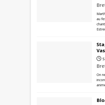
Bre
Marth
au fe
chant
Estre
Sta
Vas
s
Bre
On ne
incon
anime
Blo