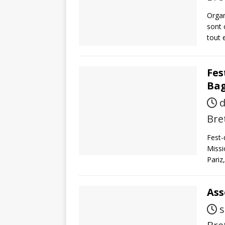
Organ
sont 
tout 
Fes
Bag
d
Bre
Fest-
Missi
Pariz
Ass
s