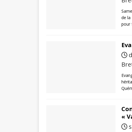
Bre
Samed
de la
pour 
Eva
d
Bre
Evangi
hérit
Quém
Con
« V
s