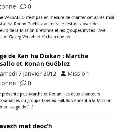
tonne
0
e VASSALLO n’est pas en mesure de chanter cet après-midi
st-deiz. Ronan Guéblez animera le fest-deiz avec des
eurs de la Mission Bretonne et les groupes invités : Avel,
n, Ar Gazeg Veurzh et Y’a bien une an.
ge de Kan ha Diskan : Marthe
sallo et Ronan Guéblez
amedi 7 janvier 2012
Mission
tonne
0
 présente plus Marthe et Ronan : les deux chanteurs
tournables du groupe Loened Fall. Ils viennent à la Mission
r un stage de
[…]
avezh mat deoc’h