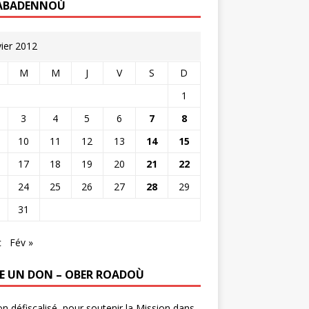
ABADENNOÙ
vier 2012
M
M
J
V
S
D
1
3
4
5
6
7
8
10
11
12
13
14
15
17
18
19
20
21
22
24
25
26
27
28
29
31
c
Fév »
RE UN DON – OBER ROADOÙ
n défiscalisé, pour soutenir la Mission dans