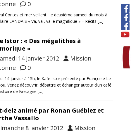
tonne
0
val Contes et mer veillent : le deuxième samedi du mois à
laire LANDAIS « Va, va , va le magnifique » – Récits
[…]
e Istor : « Des mégalithes à
rmorique »
amedi 14 janvier 2012
Mission
tonne
0
i 14 janvier à 15h, le Kafe Istor présenté par Françoise Le
ou. Venez découvrir, débattre et échanger autour d’un café
’histoire de Bretagne
[…]
t-deiz animé par Ronan Guéblez et
the Vassallo
imanche 8 janvier 2012
Mission