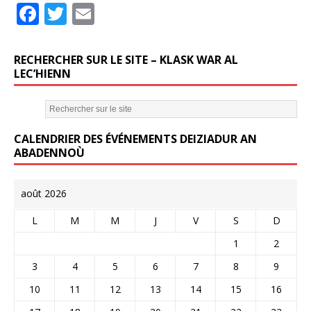
F
T
E
a
w
m
c
it
ai
RECHERCHER SUR LE SITE – KLASK WAR AL
e
te
l
LEC’HIENN
b
r
o
CALENDRIER DES ÉVÉNEMENTS DEIZIADUR AN
o
ABADENNOÙ
k
août 2026
L
M
M
J
V
S
D
1
2
3
4
5
6
7
8
9
10
11
12
13
14
15
16