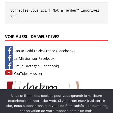
Connectez-vous ici
 | Not a member? 
Inscrivez-
vous
VOIR AUSSI - DA WELET IVEZ
Kan ar Bobl Ile-de-France (Facebook)
La Mission sur Facebook
Lire la Bretagne (Facebook)
YouTube Mission
Nous utilisons des cookies pour vous garantir la meilleure
expérience sur notre site web. Si vous continuez à utiliser ce
site, nous supposerons que vous en êtes satisfait. La durée de
conservation de votre réponse sera d'un mois.