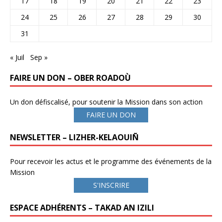
17
18
19
20
21
22
23
24
25
26
27
28
29
30
31
« Juil
Sep »
FAIRE UN DON – OBER ROADOÙ
Un don défiscalisé, pour soutenir la Mission dans son action
FAIRE UN DON
NEWSLETTER – LIZHER-KELAOUIÑ
Pour recevoir les actus et le programme des événements de la
Mission
S'INSCRIRE
ESPACE ADHÉRENTS – TAKAD AN IZILI