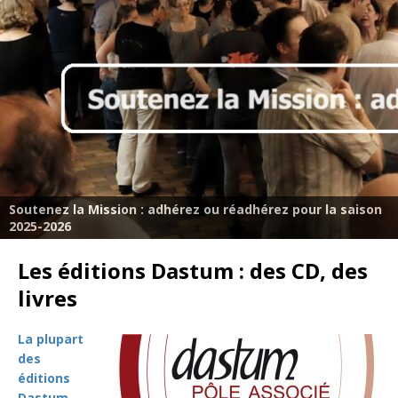
Soutenez la Mission : adhérez ou réadhérez pour la saison
2025-2026
Les éditions Dastum : des CD, des
livres
La plupart
des
éditions
Dastum