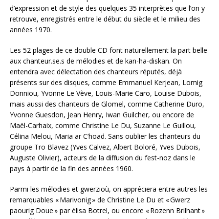
d’expression et de style des quelques 35 interprètes que l’on y
retrouve, enregistrés entre le début du siècle et le milieu des
années 1970.
Les 52 plages de ce double CD font naturellement la part belle
aux chanteur.se.s de mélodies et de kan-ha-diskan. On
entendra avec délectation des chanteurs réputés, déjà
présents sur des disques, comme Emmanuel Kerjean, Lomig
Donniou, Yvonne Le Vève, Louis-Marie Caro, Louise Dubois,
mais aussi des chanteurs de Glomel, comme Catherine Duro,
Yvonne Guesdon, Jean Henry, Iwan Guilcher, ou encore de
Maël-Carhaix, comme Christine Le Du, Suzanne Le Guillou,
Célina Melou, Maria ar C’hoad. Sans oublier les chanteurs du
groupe Tro Blavez (Yves Calvez, Albert Boloré, Yves Dubois,
Auguste Olivier), acteurs de la diffusion du fest-noz dans le
pays à partir de la fin des années 1960.
Parmi les mélodies et gwerzioù, on appréciera entre autres les
remarquables « Marivonig » de Christine Le Du et « Gwerz
paourig Doue » par élisa Botrel, ou encore « Rozenn Brilhant »