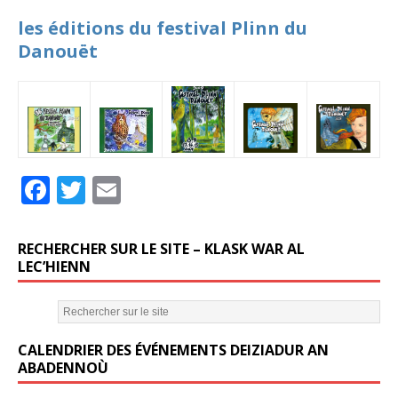
les éditions du festival Plinn du
Danouët
F
T
E
a
w
m
c
it
ai
RECHERCHER SUR LE SITE – KLASK WAR AL
e
te
l
LEC’HIENN
b
r
o
CALENDRIER DES ÉVÉNEMENTS DEIZIADUR AN
o
ABADENNOÙ
k