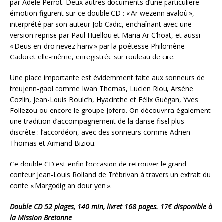
par Adèle Perrot. Deux autres documents d’une particulière
émotion figurent sur ce double CD : « Ar wezenn avaloù »,
interprété par son auteur Job Cadic, enchaînant avec une
version reprise par Paul Huellou et Maria Ar C’hoat, et aussi
« Deus en-dro nevez hañv » par la poétesse Philomène
Cadoret elle-même, enregistrée sur rouleau de cire.
Une place importante est évidemment faite aux sonneurs de
treujenn-gaol comme Iwan Thomas, Lucien Riou, Arsène
Cozlin, Jean-Louis Boulc’h, Hyacinthe et Félix Guégan, Yves
Follezou ou encore le groupe Jofero. On découvrira également
une tradition d’accompagnement de la danse fisel plus
discrète : l’accordéon, avec des sonneurs comme Adrien
Thomas et Armand Biziou.
Ce double CD est enfin l’occasion de retrouver le grand
conteur Jean-Louis Rolland de Trébrivan à travers un extrait du
conte « Margodig an dour yen ».
Double CD 52 plages, 140 min, livret 168 pages. 17€ disponible à
la Mission Bretonne