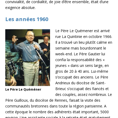
convivialité, de cordialité, de joie d’être ensemble, était d’une
exigence absolue.
Les années 1960
Le Père Le Quémener est arrivé
rue La Quintinie en octobre 1966.
Il a trouvé un lieu plutôt calme en
semaine mais bourdonnant le
week-end. Le Père Gautier lui
confia la responsabilité des «
jeunes » dans un sens large, en
gros de 20 à 40 ans. Lui-même
s’occupait des anciens. Le Père
Andrieux du diocèse de Saint-
Brieuc s’occupait des fiancés et
Le Père Le Quéméner
des couples, assez nombreux. Le
Père Guilloux, du diocèse de Rennes, faisait la visite des
communautés bretonnes dans toute la région parisienne. A
cette époque le nombre des adhérents était important, 5000
environ. Une assistante sociale à la retraite était gratuitement