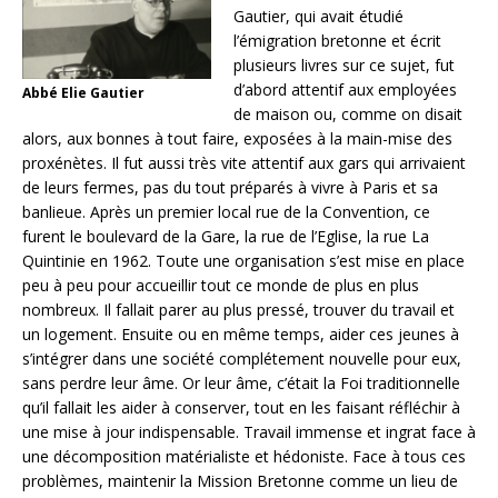
Gautier, qui avait étudié
l’émigration bretonne et écrit
plusieurs livres sur ce sujet, fut
d’abord attentif aux employées
Abbé Elie Gautier
de maison ou, comme on disait
alors, aux bonnes à tout faire, exposées à la main-mise des
proxénètes. Il fut aussi très vite attentif aux gars qui arrivaient
de leurs fermes, pas du tout préparés à vivre à Paris et sa
banlieue. Après un premier local rue de la Convention, ce
furent le boulevard de la Gare, la rue de l’Eglise, la rue La
Quintinie en 1962. Toute une organisation s’est mise en place
peu à peu pour accueillir tout ce monde de plus en plus
nombreux. Il fallait parer au plus pressé, trouver du travail et
un logement. Ensuite ou en même temps, aider ces jeunes à
s’intégrer dans une société complétement nouvelle pour eux,
sans perdre leur âme. Or leur âme, c’était la Foi traditionnelle
qu’il fallait les aider à conserver, tout en les faisant réfléchir à
une mise à jour indispensable. Travail immense et ingrat face à
une décomposition matérialiste et hédoniste. Face à tous ces
problèmes, maintenir la Mission Bretonne comme un lieu de