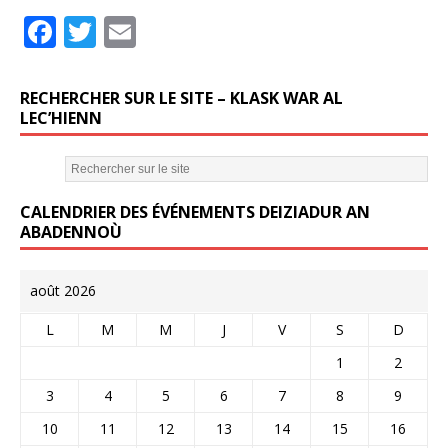
F
T
E
a
w
m
c
it
ai
RECHERCHER SUR LE SITE – KLASK WAR AL
e
te
l
LEC’HIENN
b
r
o
CALENDRIER DES ÉVÉNEMENTS DEIZIADUR AN
o
ABADENNOÙ
k
août 2026
L
M
M
J
V
S
D
1
2
3
4
5
6
7
8
9
10
11
12
13
14
15
16