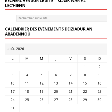
RECHERCHER SUR LE SITE – KLASK WAR AL
e
te
l
LEC’HIENN
b
r
o
CALENDRIER DES ÉVÉNEMENTS DEIZIADUR AN
o
ABADENNOÙ
k
août 2026
L
M
M
J
V
S
D
1
2
3
4
5
6
7
8
9
10
11
12
13
14
15
16
17
18
19
20
21
22
23
24
25
26
27
28
29
30
31