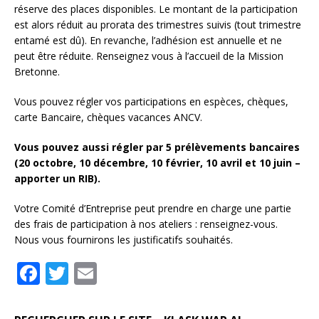
réserve des places disponibles. Le montant de la participation
est alors réduit au prorata des trimestres suivis (tout trimestre
entamé est dû). En revanche, l’adhésion est annuelle et ne
peut être réduite. Renseignez vous à l’accueil de la Mission
Bretonne.
Vous pouvez régler vos participations en espèces, chèques,
carte Bancaire, chèques vacances ANCV.
Vous pouvez aussi régler par 5 prélèvements bancaires
(20 octobre, 10 décembre, 10 février, 10 avril et 10 juin –
apporter un RIB).
Votre Comité d’Entreprise peut prendre en charge une partie
des frais de participation à nos ateliers : renseignez-vous.
Nous vous fournirons les justificatifs souhaités.
F
T
E
a
w
m
c
it
ai