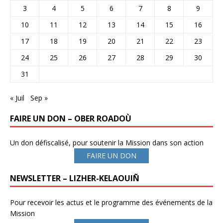
3
4
5
6
7
8
9
10
11
12
13
14
15
16
17
18
19
20
21
22
23
24
25
26
27
28
29
30
31
« Juil
Sep »
FAIRE UN DON – OBER ROADOÙ
Un don défiscalisé, pour soutenir la Mission dans son action
FAIRE UN DON
NEWSLETTER – LIZHER-KELAOUIÑ
Pour recevoir les actus et le programme des événements de la
Mission