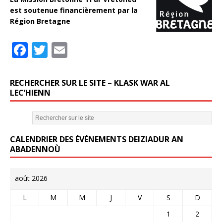
est soutenue financièrement par la
Région Bretagne
F
T
E
a
w
m
c
it
ai
RECHERCHER SUR LE SITE – KLASK WAR AL
e
te
l
LEC’HIENN
b
r
o
CALENDRIER DES ÉVÉNEMENTS DEIZIADUR AN
o
ABADENNOÙ
k
août 2026
L
M
M
J
V
S
D
1
2