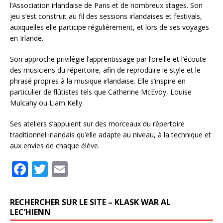
l’Association irlandaise de Paris et de nombreux stages. Son
jeu s’est construit au fil des sessions irlandaises et festivals,
auxquelles elle participe régulièrement, et lors de ses voyages
en Irlande.
Son approche privilégie l’apprentissage par l’oreille et l’écoute
des musiciens du répertoire, afin de reproduire le style et le
phrasé propres à la musique irlandaise. Elle s’inspire en
particulier de flûtistes tels que Catherine McEvoy, Louise
Mulcahy ou Liam Kelly.
Ses ateliers s’appuient sur des morceaux du répertoire
traditionnel irlandais qu’elle adapte au niveau, à la technique et
aux envies de chaque élève.
F
T
E
a
w
m
c
it
ai
RECHERCHER SUR LE SITE – KLASK WAR AL
e
te
l
LEC’HIENN