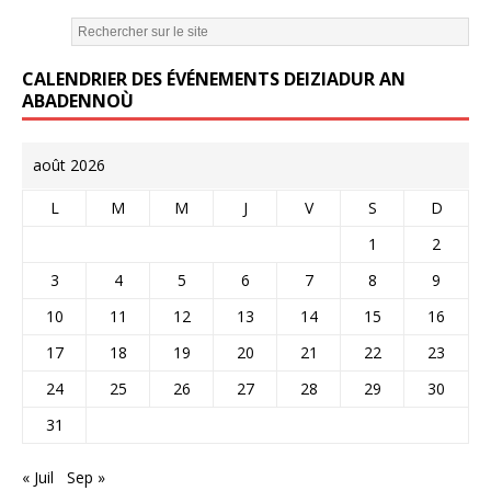
b
r
o
CALENDRIER DES ÉVÉNEMENTS DEIZIADUR AN
o
ABADENNOÙ
k
août 2026
L
M
M
J
V
S
D
1
2
3
4
5
6
7
8
9
10
11
12
13
14
15
16
17
18
19
20
21
22
23
24
25
26
27
28
29
30
31
« Juil
Sep »