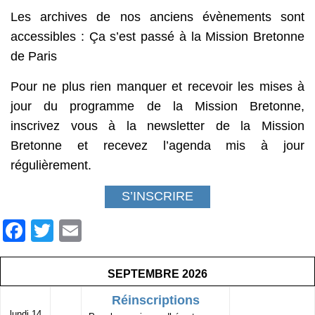
Les archives de nos anciens évènements sont
accessibles :
Ça s’est passé à la Mission Bretonne
de Paris
Pour ne plus rien manquer et recevoir les mises à
jour du programme de la Mission Bretonne,
inscrivez vous à la newsletter de la Mission
Bretonne et recevez l’agenda mis à jour
régulièrement.
S’INSCRIRE
F
T
E
a
wi
m
c
tt
ail
SEPTEMBRE 2026
e
er
Réinscriptions
lundi 14