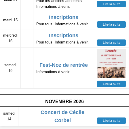
b
Pour les anciens adhérents.
Lire la suite
Informations à venir.
o
Inscriptions
o
mardi 15
Pour tous. Informations à venir.
Lire la suite
k
Inscriptions
mercredi
16
Pour tous. Informations à venir.
Lire la suite
Fest-Noz de rentrée
samedi
19
Informations à venir.
Lire la suite
NOVEMBRE 2026
Concert de Cécile
samedi
14
Corbel
Lire la suite