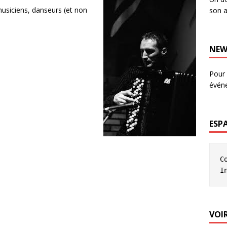
musiciens, danseurs (et non
son a
NEW
Pour 
évén
ESP
C
I
VOIR