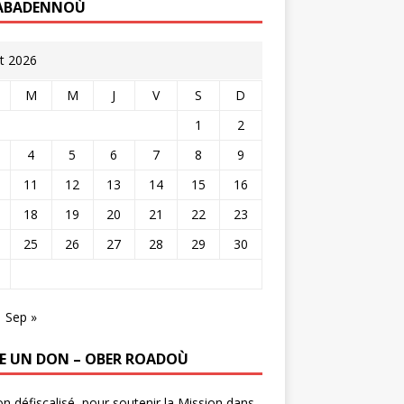
ABADENNOÙ
t 2026
M
M
J
V
S
D
1
2
4
5
6
7
8
9
11
12
13
14
15
16
18
19
20
21
22
23
25
26
27
28
29
30
Sep »
RE UN DON – OBER ROADOÙ
n défiscalisé, pour soutenir la Mission dans