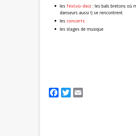
les
festoù-deiz
: les bals bretons où 
danseurs aussi !) se rencontrent
les
concerts
les stages de musique
F
T
E
a
w
m
c
it
ai
e
te
l
b
r