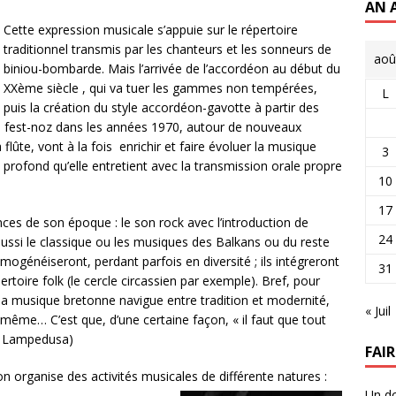
AN 
Cette expression musicale s’appuie sur le répertoire
traditionnel transmis par les chanteurs et les sonneurs de
aoû
biniou-bombarde. Mais l’arrivée de l’accordéon au début du
XXème siècle , qui va tuer les gammes non tempérées,
L
puis la création du style accordéon-gavotte à partir des
e fest-noz dans les années 1970, autour de nouveaux
flûte, vont à la fois enrichir et faire évoluer la musique
3
profond qu’elle entretient avec la transmission orale propre
10
17
nces de son époque : le son rock avec l’introduction de
24
 aussi le classique ou les musiques des Balkans ou du reste
ogénéiseront, perdant parfois en diversité ; ils intégreront
31
toire folk (le cercle circassien par exemple). Bref, pour
, la musique bretonne navigue entre tradition et modernité,
« Juil
 même… C’est que, d’une certaine façon, « il faut que tout
e Lampedusa)
FAI
ion organise des activités musicales de différente natures :
Un do