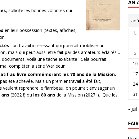
AN 
iès
, sollicite les bonnes volontés qui
aoû
és
en leur possession (textes, affiches,
L
ion
ectés
: un travail intéressant qui pourrait mobiliser un
on, mais qui peut aussi être fait par des amateurs éclairés…
3
s documents, voilà une tâche exaltante ! Cela pourrait
10
ma, compléter la série War eeun
17
atif au livre commémorant les 70 ans de la Mission.
pas été achevée. Mais un premier travail a été fait,
24
s veulent reprendre le flambeau, on pourrait envisager un
31
5 ans
(2022 !) ou
les 80 ans
de la Mission (2027 !). Que les
« Juil
FAI
Un do