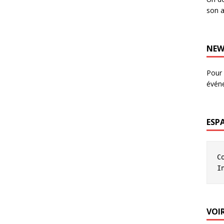
son a
NEW
Pour 
évén
ESP
C
I
VOIR