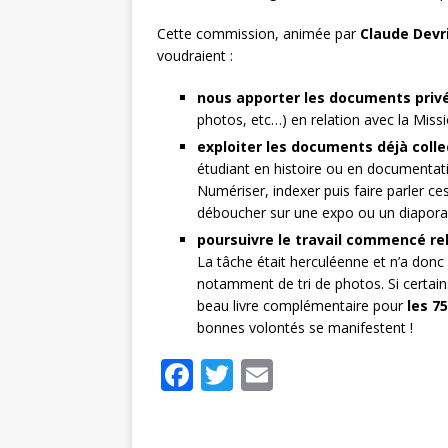
Cette commission, animée par
Claude Devr
voudraient :
nous apporter les documents priv
photos, etc…) en relation avec la Miss
exploiter les documents déjà coll
étudiant en histoire ou en documentati
Numériser, indexer puis faire parler ce
déboucher sur une expo ou un diapora
poursuivre le travail commencé rel
La tâche était herculéenne et n’a donc 
notamment de tri de photos. Si certain
beau livre complémentaire pour
les 7
bonnes volontés se manifestent !
F
T
E
a
w
m
c
it
ai