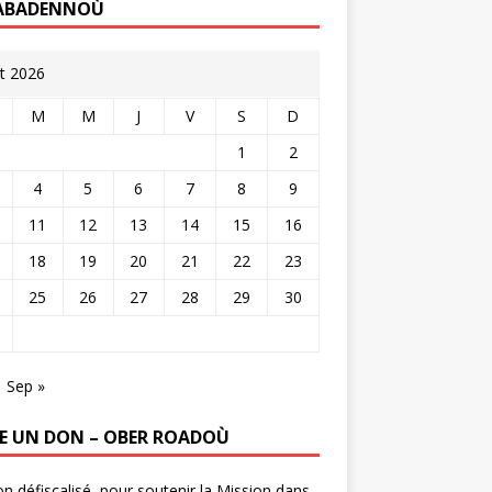
ABADENNOÙ
t 2026
M
M
J
V
S
D
1
2
4
5
6
7
8
9
11
12
13
14
15
16
18
19
20
21
22
23
25
26
27
28
29
30
Sep »
RE UN DON – OBER ROADOÙ
n défiscalisé, pour soutenir la Mission dans