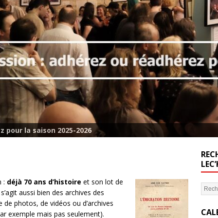
z pour la saison 2025-2026
RECH
LEC
n :
déjà 70 ans d’histoire
et son lot de
 s’agit aussi bien des archives des
ue de photos, de vidéos ou d’archives
CAL
par exemple mais pas seulement).