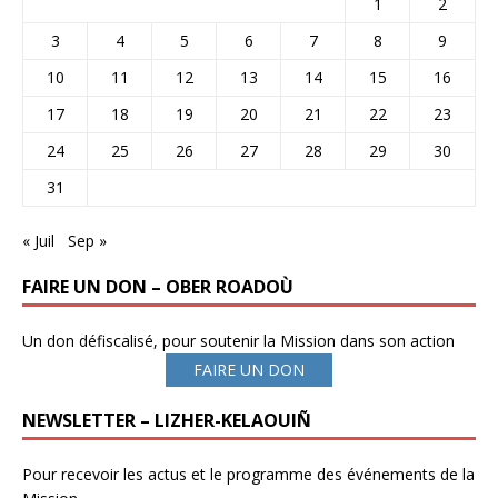
1
2
3
4
5
6
7
8
9
10
11
12
13
14
15
16
17
18
19
20
21
22
23
24
25
26
27
28
29
30
31
« Juil
Sep »
FAIRE UN DON – OBER ROADOÙ
Un don défiscalisé, pour soutenir la Mission dans son action
FAIRE UN DON
NEWSLETTER – LIZHER-KELAOUIÑ
Pour recevoir les actus et le programme des événements de la