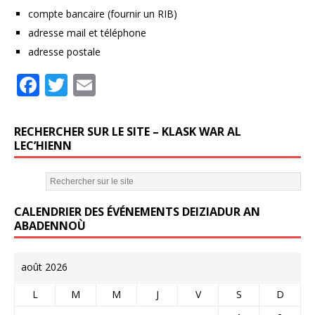
compte bancaire (fournir un RIB)
adresse mail et téléphone
adresse postale
F
T
E
a
w
m
c
it
ai
RECHERCHER SUR LE SITE – KLASK WAR AL
e
te
l
LEC’HIENN
b
r
o
CALENDRIER DES ÉVÉNEMENTS DEIZIADUR AN
o
ABADENNOÙ
k
août 2026
L
M
M
J
V
S
D