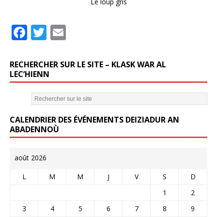
Le loup gris
F
T
E
a
w
m
c
it
ai
RECHERCHER SUR LE SITE – KLASK WAR AL
e
te
l
LEC’HIENN
b
r
o
CALENDRIER DES ÉVÉNEMENTS DEIZIADUR AN
o
ABADENNOÙ
k
août 2026
L
M
M
J
V
S
D
1
2
3
4
5
6
7
8
9