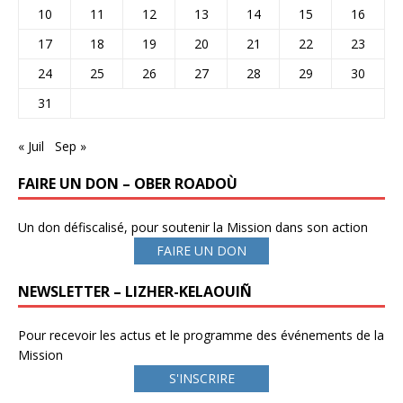
10
11
12
13
14
15
16
17
18
19
20
21
22
23
24
25
26
27
28
29
30
31
« Juil
Sep »
FAIRE UN DON – OBER ROADOÙ
Un don défiscalisé, pour soutenir la Mission dans son action
FAIRE UN DON
NEWSLETTER – LIZHER-KELAOUIÑ
Pour recevoir les actus et le programme des événements de la
Mission
S'INSCRIRE