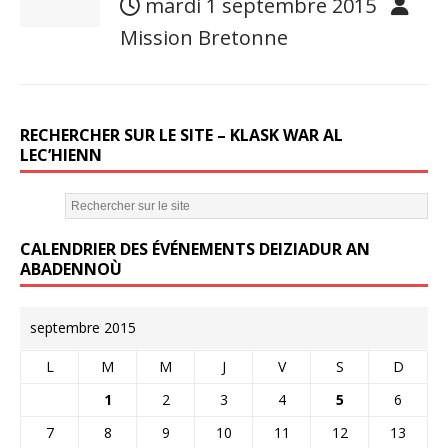
mardi 1 septembre 2015
Mission Bretonne
RECHERCHER SUR LE SITE – KLASK WAR AL
LEC’HIENN
CALENDRIER DES ÉVÉNEMENTS DEIZIADUR AN
ABADENNOÙ
septembre 2015
L
M
M
J
V
S
D
1
2
3
4
5
6
7
8
9
10
11
12
13