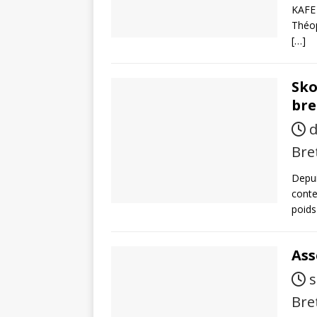
KAFE
Théop
[…]
Sko
br
d
Bre
Depui
conte
poids
Ass
s
Bre