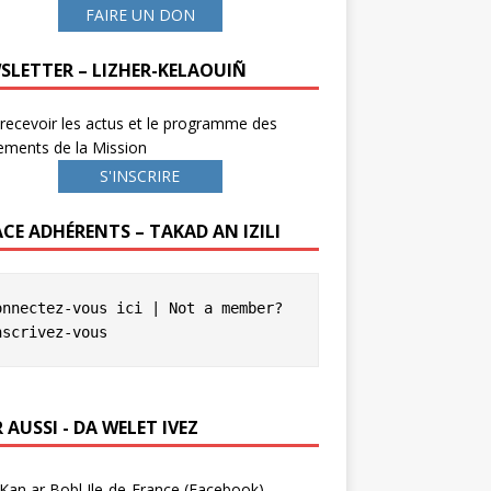
FAIRE UN DON
SLETTER – LIZHER-KELAOUIÑ
recevoir les actus et le programme des
ements de la Mission
S'INSCRIRE
ACE ADHÉRENTS – TAKAD AN IZILI
onnectez-vous ici
 | Not a member? 
nscrivez-vous
 AUSSI - DA WELET IVEZ
Kan ar Bobl Ile-de-France (Facebook)