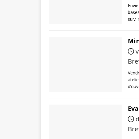
Envie
bases
suivi
Min
v
Bre
Vendr
ateli
d’ouv
Eva
d
Bre