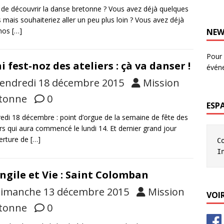
 de découvrir la danse bretonne ? Vous avez déjà quelques
 mais souhaiteriez aller un peu plus loin ? Vous avez déjà
 nos
[…]
NEW
Pour 
i fest-noz des ateliers : çà va danser !
évén
endredi 18 décembre 2015
Mission
tonne
0
ESP
edi 18 décembre : point d’orgue de la semaine de fête des
ers qui aura commencé le lundi 14. Et dernier grand jour
erture de
[…]
C
I
ngile et Vie : Saint Colomban
imanche 13 décembre 2015
Mission
VOIR
tonne
0