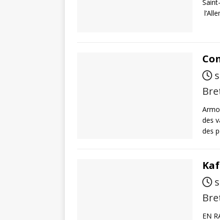
Saint
l’All
Con
s
Bre
Armor
des v
des p
Kaf
s
Bre
EN R