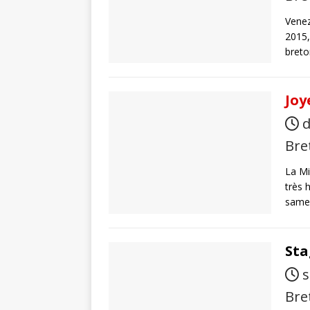
Venez
2015,
bret
Joy
d
Bre
La Mi
très 
same
Sta
s
Bre