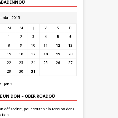
ABADENNOÙ
embre 2015
M
M
J
V
S
D
1
2
3
4
5
6
8
9
10
11
12
13
15
16
17
18
19
20
22
23
24
25
26
27
29
30
31
v
Jan »
RE UN DON – OBER ROADOÙ
n défiscalisé, pour soutenir la Mission dans
ction