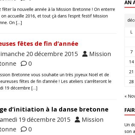
AN 
 fêter la nouvelle année à la Mission Bretonne ! On enterre
 on accueille 2016, et tout çà dans l’esprit festif Mission
déc
onne. On
[…]
L
euses fêtes de fin d’année
7
imanche 20 décembre 2015
Mission
14
tonne
0
21
ssion Bretonne vous souhaite un très joyeux Noël et de
heureuses fêtes de fin d’année ! Les ateliers s’arrêteront le
28
di 19 décembre
[…]
« No
ge d’initiation à la danse bretonne
FAI
amedi 19 décembre 2015
Mission
Un do
tonne
0
son a