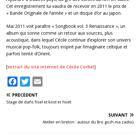
Cet enregistrement lui vaudra de recevoir en 2011 le prix de
« Bande Originale de l’année » et un disque d’or au Japon.
Mai 2011 voit paraître « Songbook vol. 3 Renaissance », un
album qui sonne comme un retour aux sources, plus
acoustique, dans lequel Cécile continue d’explorer son univers
musical pop-folk, toujours inspiré par l’imaginaire celtique et
parfois teinté d’Orient.
[
extrait du site internet de Cécile Corbel
]
F
T
E
a
w
m
PRÉCÉDENT
c
it
ai
Stage de dañs fisel et kost er hoët
e
te
l
SUIVANT
b
r
Atelier en breton : autour du Bro gozh ma zadoù
o