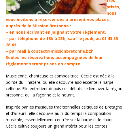
très
prisés,
nous
vous invitons à réserver dès à présent vos places
auprès de la Mission Bretonne :
– en nous écrivant en joignant votre règlement,
– par téléphone de 18h à 23h, sauf le jeudi, au 01 43 35
26 41
– par mail à
contact@missionbretonne.bzh
Seules les réservations accompagnées de leur
règlement seront prises en compte.
Musicienne, chanteuse et compositrice, Cécile est née à la
pointe du Finistère, où elle découvre adolescente la harpe
celtique. Elle entretient depuis ces débuts ce lien avec la région
bretonne, qui la façonne et la nourrit.
Inspirée par les musiques traditionnelles celtiques de Bretagne
et d’ailleurs, elle découvre au fil du temps la composition
musicale, essentiellement centrée sur la harpe et le chant.
Cécile cultive toujours un grand intérêt pour les contes