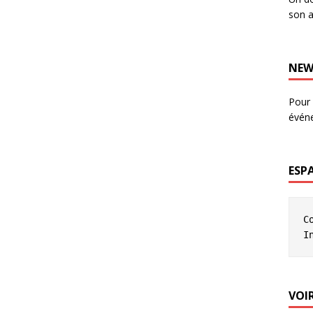
son a
NEW
Pour 
évén
ESP
C
I
VOIR