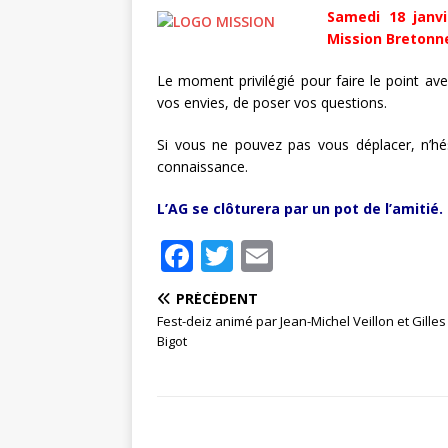
Samedi 18 janvi
Mission Bretonne
Le moment privilégié pour faire le point ave
vos envies, de poser vos questions.
Si vous ne pouvez pas vous déplacer, n’hé
connaissance.
L’AG se clôturera par un pot de l’amitié.
F
T
E
a
w
m
PRÉCÉDENT
c
it
ai
Fest-deiz animé par Jean-Michel Veillon et Gilles
e
te
l
Bigot
b
r
o
o