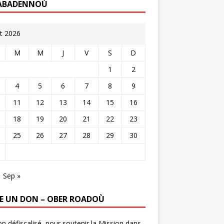
ABADENNOÙ
t 2026
M
M
J
V
S
D
1
2
4
5
6
7
8
9
11
12
13
14
15
16
18
19
20
21
22
23
25
26
27
28
29
30
Sep »
RE UN DON – OBER ROADOÙ
n défiscalisé, pour soutenir la Mission dans