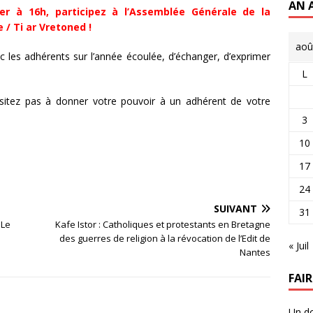
AN 
er à 16h, participez à l’Assemblée Générale de la
 / Ti ar Vretoned !
aoû
c les adhérents sur l’année écoulée, d’échanger, d’exprimer
L
sitez pas à donner votre pouvoir à un adhérent de votre
3
10
17
24
SUIVANT
31
 Le
Kafe Istor : Catholiques et protestants en Bretagne
des guerres de religion à la révocation de l’Edit de
« Juil
Nantes
FAI
Un do