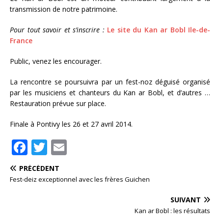
transmission de notre patrimoine.
Pour tout savoir et s’inscrire :
Le site du Kan ar Bobl Ile-de-
France
Public, venez les encourager.
La rencontre se poursuivra par un fest-noz déguisé organisé
par les musiciens et chanteurs du Kan ar Bobl, et d’autres …
Restauration prévue sur place.
Finale à Pontivy les 26 et 27 avril 2014.
F
T
E
a
w
m
PRÉCÉDENT
c
it
ai
Fest-deiz exceptionnel avec les frères Guichen
e
te
l
SUIVANT
b
r
Kan ar Bobl : les résultats