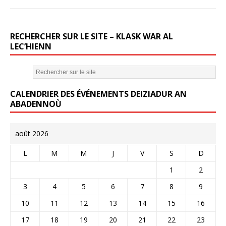
o
o
k
RECHERCHER SUR LE SITE – KLASK WAR AL
LEC’HIENN
CALENDRIER DES ÉVÉNEMENTS DEIZIADUR AN
ABADENNOÙ
août 2026
L
M
M
J
V
S
D
1
2
3
4
5
6
7
8
9
10
11
12
13
14
15
16
17
18
19
20
21
22
23