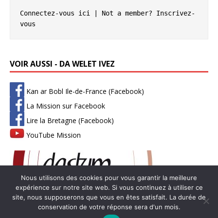
Connectez-vous ici
 | Not a member? 
Inscrivez-
vous
VOIR AUSSI - DA WELET IVEZ
Kan ar Bobl Ile-de-France (Facebook)
La Mission sur Facebook
Lire la Bretagne (Facebook)
YouTube Mission
Nous utilisons des cookies pour vous garantir la meilleure
expérience sur notre site web. Si vous continuez à utiliser ce
site, nous supposerons que vous en êtes satisfait. La durée de
conservation de votre réponse sera d'un mois.
Copyright © 2026 | Thème WordPress par
MH Themes
-
Mentions