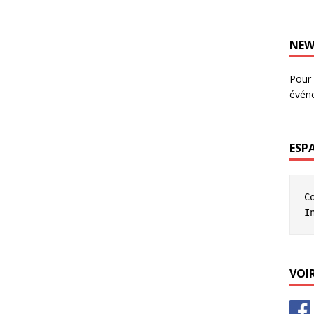
NEW
Pour 
évén
ESP
C
I
VOIR