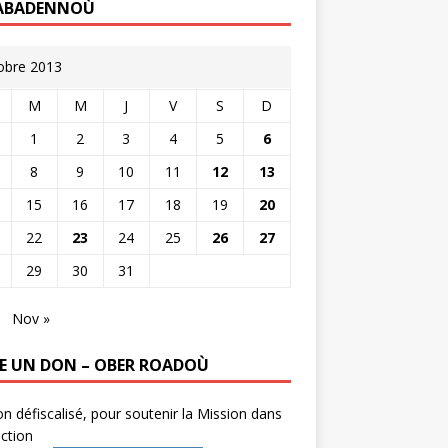
ABADENNOÙ
obre 2013
M
M
J
V
S
D
1
2
3
4
5
6
8
9
10
11
12
13
15
16
17
18
19
20
22
23
24
25
26
27
29
30
31
Nov »
RE UN DON – OBER ROADOÙ
n défiscalisé, pour soutenir la Mission dans
ction