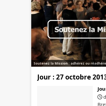
Soutenez la Mission : adhérez ou réadhére
Jour :
27 octobre 201
Jou
d
Bre