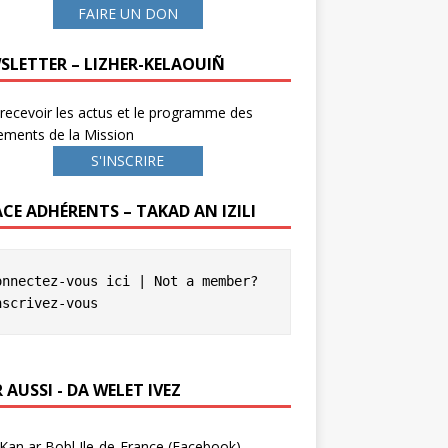
FAIRE UN DON
SLETTER – LIZHER-KELAOUIÑ
recevoir les actus et le programme des
ements de la Mission
S'INSCRIRE
ACE ADHÉRENTS – TAKAD AN IZILI
onnectez-vous ici
 | Not a member? 
nscrivez-vous
 AUSSI - DA WELET IVEZ
Kan ar Bobl Ile-de-France (Facebook)