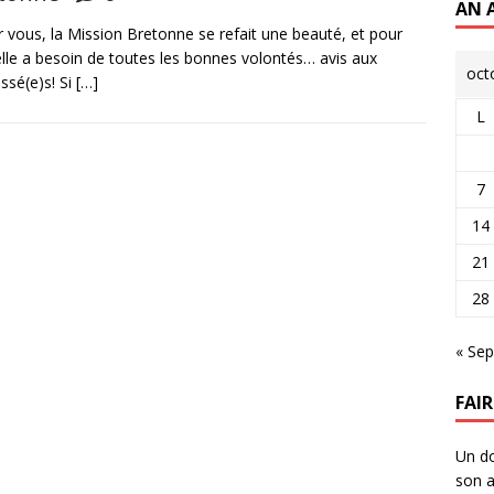
AN 
vous, la Mission Bretonne se refait une beauté, et pour
elle a besoin de toutes les bonnes volontés… avis aux
oct
essé(e)s! Si
[…]
L
7
14
21
28
« Sep
FAI
Un do
son a