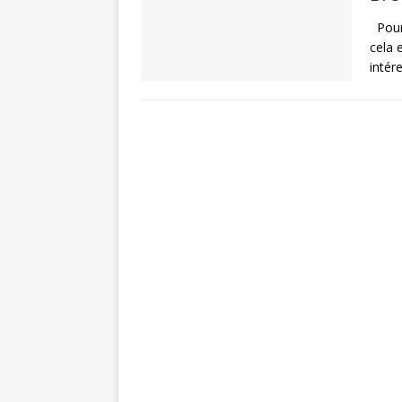
Pour 
cela 
intér