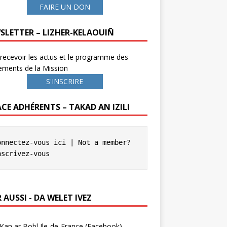
FAIRE UN DON
SLETTER – LIZHER-KELAOUIÑ
recevoir les actus et le programme des
ements de la Mission
S'INSCRIRE
ACE ADHÉRENTS – TAKAD AN IZILI
onnectez-vous ici
 | Not a member? 
nscrivez-vous
 AUSSI - DA WELET IVEZ
Kan ar Bobl Ile-de-France (Facebook)