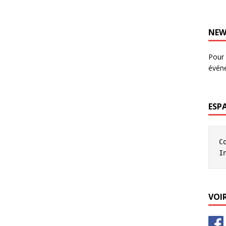
NEW
Pour 
évén
ESP
C
I
VOIR