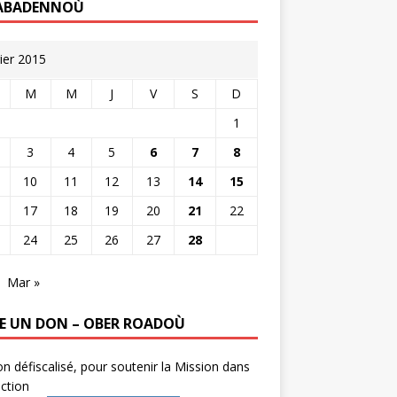
ABADENNOÙ
rier 2015
M
M
J
V
S
D
1
3
4
5
6
7
8
10
11
12
13
14
15
17
18
19
20
21
22
24
25
26
27
28
Mar »
RE UN DON – OBER ROADOÙ
n défiscalisé, pour soutenir la Mission dans
ction