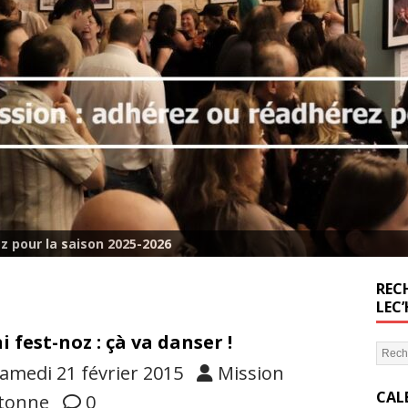
z pour la saison 2025-2026
RECH
LEC
i fest-noz : çà va danser !
amedi 21 février 2015
Mission
CAL
tonne
0