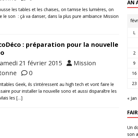
AN 
usse les tables et les chaises, on tamise les lumières, on
 le son : çà va danser, dans la plus pure ambiance Mission
fév
L
coDéco : préparation pour la nouvelle
no
2
amedi 21 février 2015
Mission
9
tonne
0
16
23
ritables Geek, ils s’intéressent au high tech et vont faire le
saire pour installer la nouvelle sono et aussi disparaître les
 Mais les
[…]
« Jan
FAI
Un do
son a