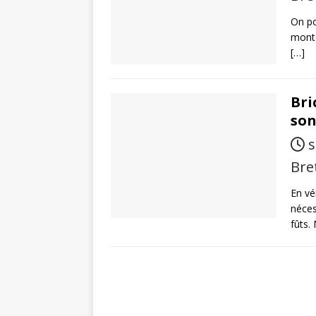
On po
monte
[…]
Bri
so
s
Bre
En vé
néces
fûts.