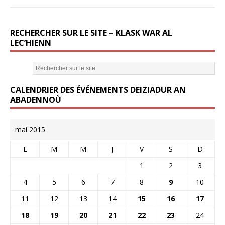
RECHERCHER SUR LE SITE – KLASK WAR AL
LEC’HIENN
CALENDRIER DES ÉVÉNEMENTS DEIZIADUR AN
ABADENNOÙ
mai 2015
L
M
M
J
V
S
D
1
2
3
4
5
6
7
8
9
10
11
12
13
14
15
16
17
18
19
20
21
22
23
24