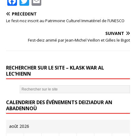
F
T
E
a
w
m
PRÉCÉDENT
c
it
ai
Le fest-noz inscrit au Patrimoine Culturel Immatériel de l’UNESCO
e
te
l
SUIVANT
b
r
Fest-deiz animé par Jean-Michel Veillon et Gilles le Bigot
o
o
k
RECHERCHER SUR LE SITE – KLASK WAR AL
LEC’HIENN
CALENDRIER DES ÉVÉNEMENTS DEIZIADUR AN
ABADENNOÙ
août 2026