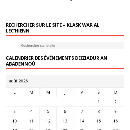
o
o
k
RECHERCHER SUR LE SITE – KLASK WAR AL
LEC’HIENN
CALENDRIER DES ÉVÉNEMENTS DEIZIADUR AN
ABADENNOÙ
août 2026
L
M
M
J
V
S
D
1
2
3
4
5
6
7
8
9
10
11
12
13
14
15
16