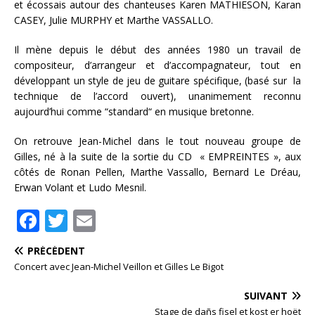
et écossais autour des chanteuses Karen MATHIESON, Karan
CASEY, Julie MURPHY et Marthe VASSALLO.
Il mène depuis le début des années 1980 un travail de
compositeur, d’arrangeur et d’accompagnateur, tout en
développant un style de jeu de guitare spécifique, (basé sur la
technique de l’accord ouvert), unanimement reconnu
aujourd’hui comme “standard“ en musique bretonne.
On retrouve Jean-Michel dans le tout nouveau groupe de
Gilles, né à la suite de la sortie du CD « EMPREINTES », aux
côtés de Ronan Pellen, Marthe Vassallo, Bernard Le Dréau,
Erwan Volant et Ludo Mesnil.
F
T
E
a
w
m
PRÉCÉDENT
c
it
ai
Concert avec Jean-Michel Veillon et Gilles Le Bigot
e
te
l
SUIVANT
b
r
Stage de dañs fisel et kost er hoët