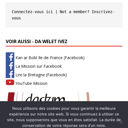
Connectez-vous ici
 | Not a member? 
Inscrivez-
vous
VOIR AUSSI - DA WELET IVEZ
Kan ar Bobl Ile-de-France (Facebook)
La Mission sur Facebook
Lire la Bretagne (Facebook)
YouTube Mission
Nous utilisons des cookies pour vous garantir la meilleure
expérience sur notre site web. Si vous continuez à utiliser ce
site, nous supposerons que vous en êtes satisfait. La durée de
conservation de votre réponse sera d'un mois.