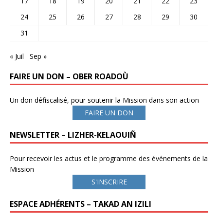
17
18
19
20
21
22
23
24
25
26
27
28
29
30
31
« Juil
Sep »
FAIRE UN DON – OBER ROADOÙ
Un don défiscalisé, pour soutenir la Mission dans son action
FAIRE UN DON
NEWSLETTER – LIZHER-KELAOUIÑ
Pour recevoir les actus et le programme des événements de la
Mission
S'INSCRIRE
ESPACE ADHÉRENTS – TAKAD AN IZILI