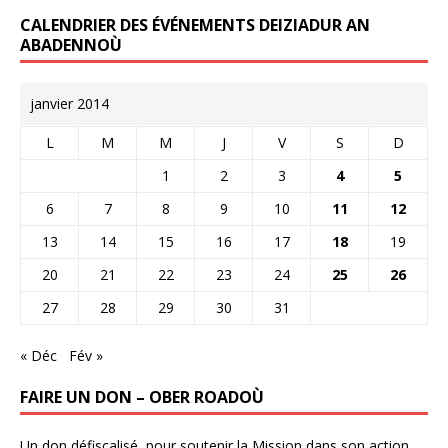
CALENDRIER DES ÉVÉNEMENTS DEIZIADUR AN
ABADENNOÙ
janvier 2014
L
M
M
J
V
S
D
1
2
3
4
5
6
7
8
9
10
11
12
13
14
15
16
17
18
19
20
21
22
23
24
25
26
27
28
29
30
31
« Déc
Fév »
FAIRE UN DON – OBER ROADOÙ
Un don défiscalisé, pour soutenir la Mission dans son action