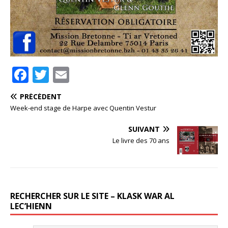
F
T
E
a
w
m
PRÉCÉDENT
c
it
ai
Week-end stage de Harpe avec Quentin Vestur
e
te
l
SUIVANT
b
r
Le livre des 70 ans
o
o
k
RECHERCHER SUR LE SITE – KLASK WAR AL
LEC’HIENN