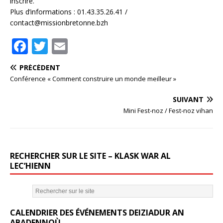
inscrire.
Plus d’informations : 01.43.35.26.41 /
contact@missionbretonne.bzh
F
T
E
a
w
m
PRÉCÉDENT
c
it
ai
Conférence « Comment construire un monde meilleur »
e
te
l
SUIVANT
b
r
Mini Fest-noz / Fest-noz vihan
o
o
k
RECHERCHER SUR LE SITE – KLASK WAR AL
LEC’HIENN
CALENDRIER DES ÉVÉNEMENTS DEIZIADUR AN
ABADENNOÙ