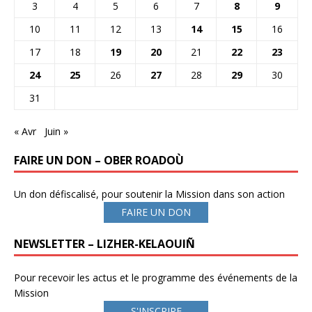
3
4
5
6
7
8
9
10
11
12
13
14
15
16
17
18
19
20
21
22
23
24
25
26
27
28
29
30
31
« Avr
Juin »
FAIRE UN DON – OBER ROADOÙ
Un don défiscalisé, pour soutenir la Mission dans son action
FAIRE UN DON
NEWSLETTER – LIZHER-KELAOUIÑ
Pour recevoir les actus et le programme des événements de la
Mission
S'INSCRIRE