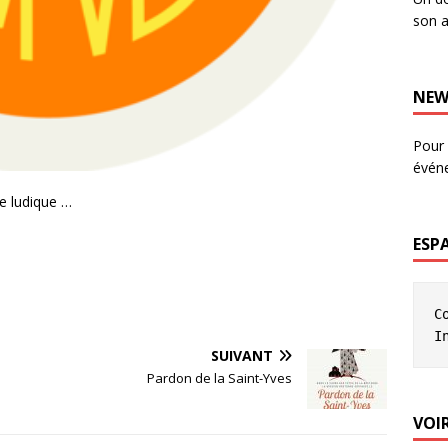
son a
NEW
Pour 
évén
re ludique …
ESP
C
I
SUIVANT
Pardon de la Saint-Yves
VOIR