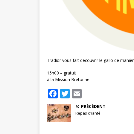
Tradior vous fait découvrir le gallo de maniè
15h00 – gratuit
à la Mission Bretonne
F
T
E
a
w
m
PRÉCÉDENT
c
it
ai
Repas chanté
e
te
l
b
r