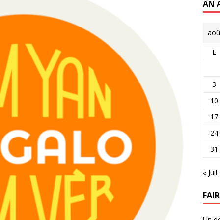
AN 
aoû
L
3
10
17
24
31
« Juil
FAI
Un do