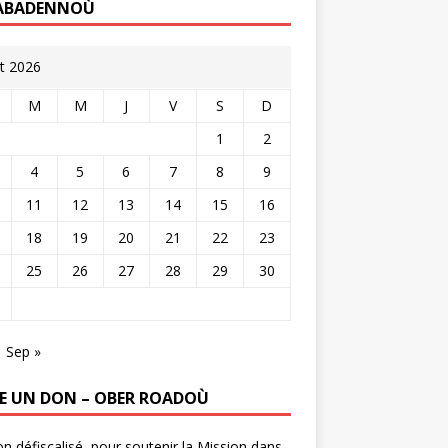
ABADENNOÙ
t 2026
M
M
J
V
S
D
1
2
4
5
6
7
8
9
11
12
13
14
15
16
18
19
20
21
22
23
25
26
27
28
29
30
Sep »
RE UN DON – OBER ROADOÙ
n défiscalisé, pour soutenir la Mission dans