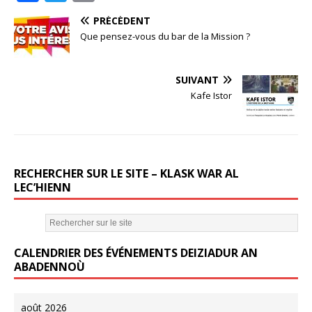
a
w
m
PRÉCÉDENT
c
it
ai
Que pensez-vous du bar de la Mission ?
e
te
l
b
r
SUIVANT
o
Kafe Istor
o
k
RECHERCHER SUR LE SITE – KLASK WAR AL
LEC’HIENN
CALENDRIER DES ÉVÉNEMENTS DEIZIADUR AN
ABADENNOÙ
août 2026