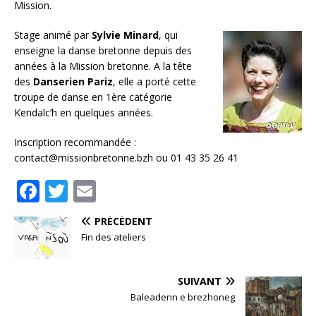
Mission.
Stage animé par
Sylvie Minard
, qui
enseigne la danse bretonne depuis des
années à la Mission bretonne. A la tête
des
Danserien Pariz
, elle a porté cette
troupe de danse en 1ère catégorie
Kendalc’h en quelques années.
Inscription recommandée :
contact@missionbretonne.bzh ou 01 43 35 26 41
F
T
E
a
w
m
PRÉCÉDENT
c
it
ai
Fin des ateliers
e
te
l
b
r
SUIVANT
o
Baleadenn e brezhoneg