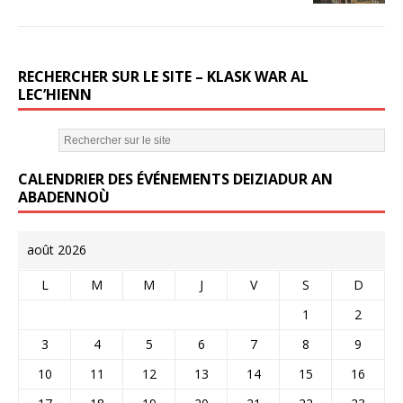
o
k
RECHERCHER SUR LE SITE – KLASK WAR AL
LEC’HIENN
CALENDRIER DES ÉVÉNEMENTS DEIZIADUR AN
ABADENNOÙ
août 2026
L
M
M
J
V
S
D
1
2
3
4
5
6
7
8
9
10
11
12
13
14
15
16