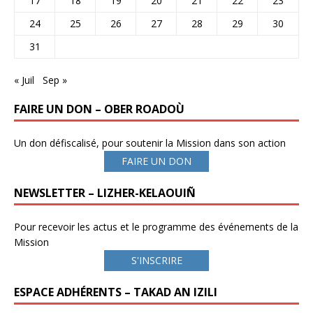
17
18
19
20
21
22
23
24
25
26
27
28
29
30
31
« Juil
Sep »
FAIRE UN DON – OBER ROADOÙ
Un don défiscalisé, pour soutenir la Mission dans son action
FAIRE UN DON
NEWSLETTER – LIZHER-KELAOUIÑ
Pour recevoir les actus et le programme des événements de la
Mission
S'INSCRIRE
ESPACE ADHÉRENTS – TAKAD AN IZILI