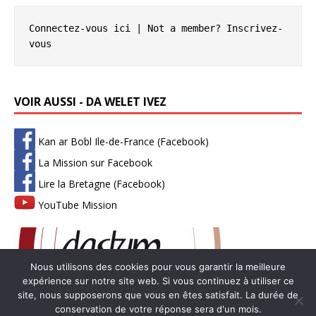
Connectez-vous ici
 | Not a member? 
Inscrivez-
vous
VOIR AUSSI - DA WELET IVEZ
Kan ar Bobl Ile-de-France (Facebook)
La Mission sur Facebook
Lire la Bretagne (Facebook)
YouTube Mission
Nous utilisons des cookies pour vous garantir la meilleure
expérience sur notre site web. Si vous continuez à utiliser ce
site, nous supposerons que vous en êtes satisfait. La durée de
conservation de votre réponse sera d'un mois.