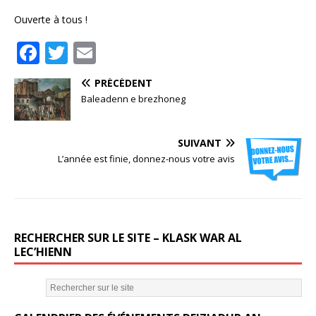
Ouverte à tous !
F
T
E
a
w
m
PRÉCÉDENT
c
it
ai
Baleadenn e brezhoneg
e
te
l
b
r
SUIVANT
o
L’année est finie, donnez-nous votre avis
o
k
RECHERCHER SUR LE SITE – KLASK WAR AL
LEC’HIENN