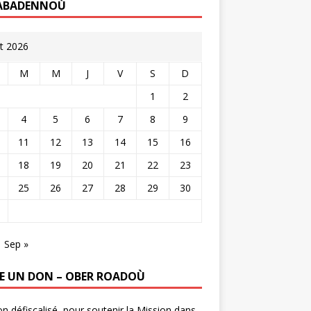
ABADENNOÙ
t 2026
M
M
J
V
S
D
1
2
4
5
6
7
8
9
11
12
13
14
15
16
18
19
20
21
22
23
25
26
27
28
29
30
Sep »
RE UN DON – OBER ROADOÙ
n défiscalisé, pour soutenir la Mission dans