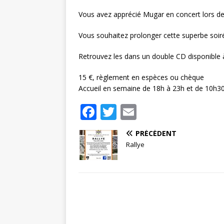
Vous avez apprécié Mugar en concert lors de
Vous souhaitez prolonger cette superbe soir
Retrouvez les dans un double CD disponible 
15 €, règlement en espèces ou chèque
Accueil en semaine de 18h à 23h et de 10h3
F
T
E
a
w
m
PRÉCÉDENT
c
it
ai
Rallye
e
te
l
b
r
o
o
k