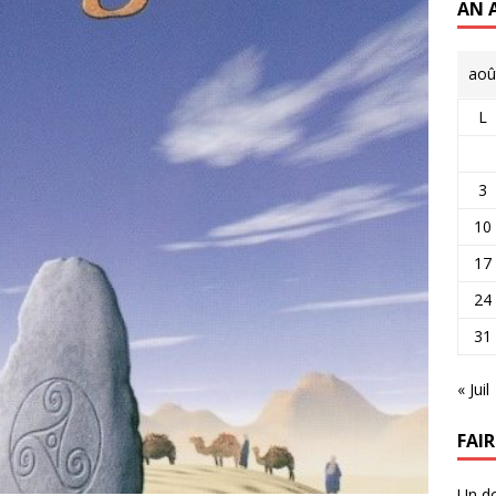
AN 
aoû
L
3
10
17
24
31
« Juil
FAI
Un do