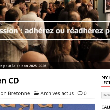
z pour la saison 2025-2026
en CD
RECH
LEC
ion Bretonne
Archives actus
0
CAL