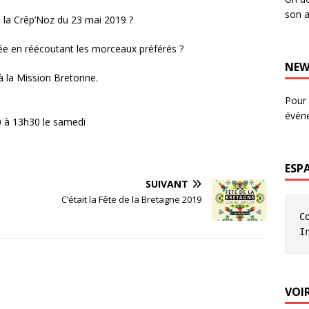
son a
 la Crêp’Noz du 23 mai 2019 ?
ée en réécoutant les morceaux préférés ?
NEW
à la Mission Bretonne.
Pour 
évén
0 à 13h30 le samedi
ESP
SUIVANT
C’était la Fête de la Bretagne 2019
C
I
VOIR