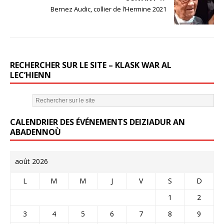
o
Bernez Audic, collier de l’Hermine 2021
o
k
RECHERCHER SUR LE SITE – KLASK WAR AL
LEC’HIENN
CALENDRIER DES ÉVÉNEMENTS DEIZIADUR AN
ABADENNOÙ
août 2026
L
M
M
J
V
S
D
1
2
3
4
5
6
7
8
9