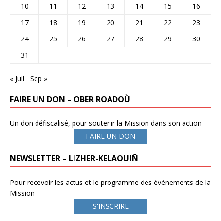
10
11
12
13
14
15
16
17
18
19
20
21
22
23
24
25
26
27
28
29
30
31
« Juil
Sep »
FAIRE UN DON – OBER ROADOÙ
Un don défiscalisé, pour soutenir la Mission dans son action
FAIRE UN DON
NEWSLETTER – LIZHER-KELAOUIÑ
Pour recevoir les actus et le programme des événements de la
Mission
S'INSCRIRE