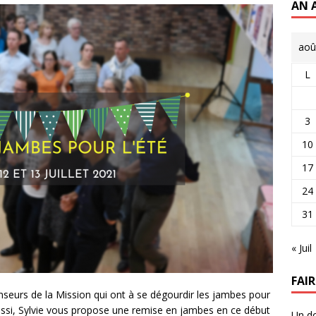
AN 
aoû
L
3
10
17
24
31
« Juil
FAI
anseurs de la Mission qui ont à se dégourdir les jambes pour
Aussi, Sylvie vous propose une remise en jambes en ce début
Un do