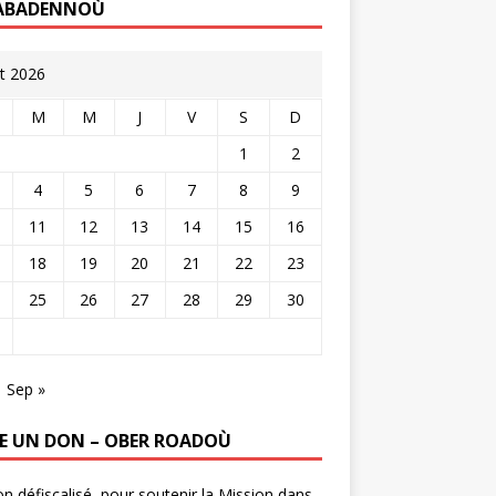
ABADENNOÙ
t 2026
M
M
J
V
S
D
1
2
4
5
6
7
8
9
11
12
13
14
15
16
18
19
20
21
22
23
25
26
27
28
29
30
Sep »
RE UN DON – OBER ROADOÙ
n défiscalisé, pour soutenir la Mission dans