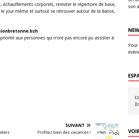
, échauffements corporels, revisiter le répertoire de base,
son a
 le jour même et surtout se retrouver autour de la danse,
NEW
ssionbretonne.bzh
c priorité aux personnes qui n’ont pas encore pu assister à
Pour 
évén
ESP
C
I
SUIVANT
VOIR
eliers
Profitez bien des vacances !