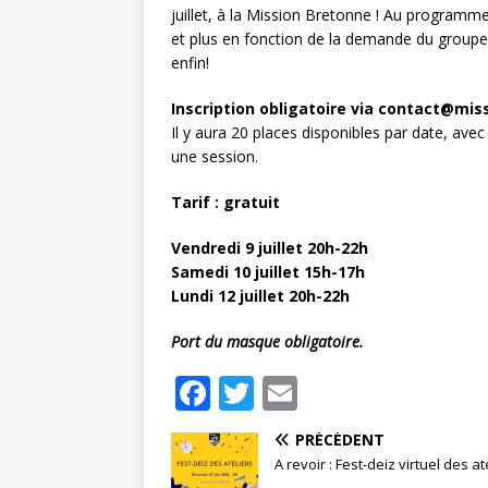
juillet, à la Mission Bretonne ! Au programme
et plus en fonction de la demande du groupe
enfin!
Inscription obligatoire via contact@mi
Il y aura 20 places disponibles par date, ave
une session.
Tarif : gratuit
Vendredi 9 juillet 20h-22h
Samedi 10 juillet 15h-17h
Lundi 12 juillet 20h-22h
Port du masque obligatoire.
F
T
E
a
w
m
PRÉCÉDENT
c
it
ai
A revoir : Fest-deiz virtuel des at