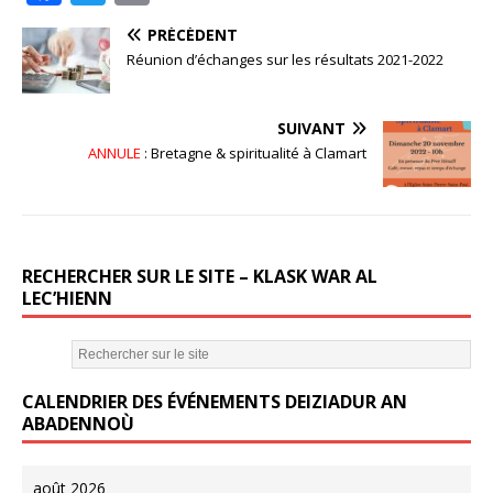
a
w
m
PRÉCÉDENT
c
it
ai
Réunion d’échanges sur les résultats 2021-2022
e
te
l
b
r
SUIVANT
o
ANNULE
: Bretagne & spiritualité à Clamart
o
k
RECHERCHER SUR LE SITE – KLASK WAR AL
LEC’HIENN
CALENDRIER DES ÉVÉNEMENTS DEIZIADUR AN
ABADENNOÙ
août 2026