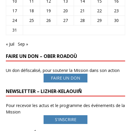
10
11
12
13
14
15
16
17
18
19
20
21
22
23
24
25
26
27
28
29
30
31
« Juil
Sep »
FAIRE UN DON – OBER ROADOÙ
Un don défiscalisé, pour soutenir la Mission dans son action
FAIRE UN DON
NEWSLETTER – LIZHER-KELAOUIÑ
Pour recevoir les actus et le programme des événements de la
Mission
S'INSCRIRE