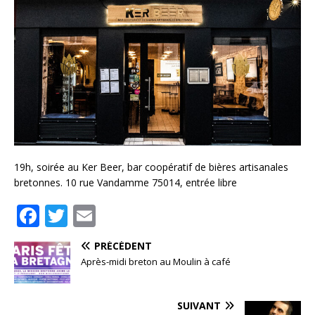
19h, soirée au Ker Beer, bar coopératif de bières artisanales
bretonnes. 10 rue Vandamme 75014, entrée libre
F
T
E
a
w
m
PRÉCÉDENT
c
it
ai
Après-midi breton au Moulin à café
e
te
l
b
r
SUIVANT