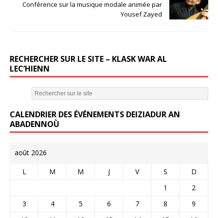
o
Conférence sur la musique modale animée par
Yousef Zayed
o
k
RECHERCHER SUR LE SITE – KLASK WAR AL
LEC’HIENN
CALENDRIER DES ÉVÉNEMENTS DEIZIADUR AN
ABADENNOÙ
août 2026
L
M
M
J
V
S
D
1
2
3
4
5
6
7
8
9