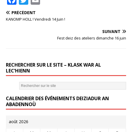
a
w
m
PRÉCÉDENT
c
it
ai
KANOMP HOLL ! Vendredi 14 Juin !
e
te
l
SUIVANT
b
r
Fest deiz des ateliers dimanche 16 juin
o
o
k
RECHERCHER SUR LE SITE – KLASK WAR AL
LEC’HIENN
CALENDRIER DES ÉVÉNEMENTS DEIZIADUR AN
ABADENNOÙ
août 2026