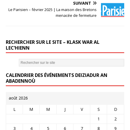
b
r
SUIVANT
o
Le Parisien – février 2025 | La maison des Bretons
menacée de fermeture
o
k
RECHERCHER SUR LE SITE – KLASK WAR AL
LEC’HIENN
CALENDRIER DES ÉVÉNEMENTS DEIZIADUR AN
ABADENNOÙ
août 2026
L
M
M
J
V
S
D
1
2
3
4
5
6
7
8
9