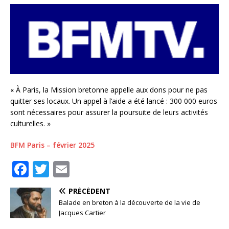
« À Paris, la Mission bretonne appelle aux dons pour ne pas
quitter ses locaux. Un appel à l’aide a été lancé : 300 000 euros
sont nécessaires pour assurer la poursuite de leurs activités
culturelles. »
BFM Paris – février 2025
F
T
E
a
w
m
PRÉCÉDENT
c
it
ai
Balade en breton à la découverte de la vie de
e
te
l
Jacques Cartier