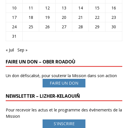
10
11
12
13
14
15
16
17
18
19
20
21
22
23
24
25
26
27
28
29
30
31
« Juil
Sep »
FAIRE UN DON – OBER ROADOÙ
Un don défiscalisé, pour soutenir la Mission dans son action
FAIRE UN DON
NEWSLETTER – LIZHER-KELAOUIÑ
Pour recevoir les actus et le programme des événements de la
Mission
S'INSCRIRE