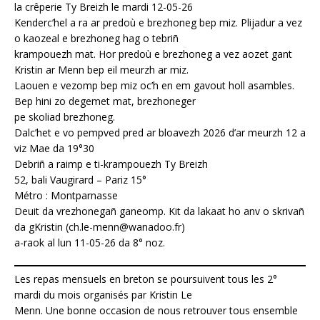
la crêperie Ty Breizh le mardi 12-05-26
Kenderc’hel a ra ar predoù e brezhoneg bep miz. Plijadur a vez
o kaozeal e brezhoneg hag o tebriñ
krampouezh mat. Hor predoù e brezhoneg a vez aozet gant
Kristin ar Menn bep eil meurzh ar miz.
Laouen e vezomp bep miz oc’h en em gavout holl asambles.
Bep hini zo degemet mat, brezhoneger
pe skoliad brezhoneg.
Dalc’het e vo pempved pred ar bloavezh 2026 d’ar meurzh 12 a
viz Mae da 19°30
Debriñ a raimp e ti-krampouezh Ty Breizh
52, bali Vaugirard – Pariz 15°
Métro : Montparnasse
Deuit da vrezhonegañ ganeomp. Kit da lakaat ho anv o skrivañ
da gKristin (ch.le-menn@wanadoo.fr)
a-raok al lun 11-05-26 da 8° noz.
Les repas mensuels en breton se poursuivent tous les 2°
mardi du mois organisés par Kristin Le
Menn. Une bonne occasion de nous retrouver tous ensemble