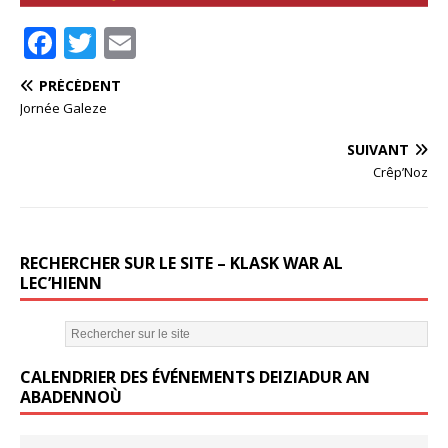
F
T
E
a
w
m
PRÉCÉDENT
c
it
ai
Jornée Galeze
e
te
l
SUIVANT
b
r
Crêp’Noz
o
o
k
RECHERCHER SUR LE SITE – KLASK WAR AL
LEC’HIENN
CALENDRIER DES ÉVÉNEMENTS DEIZIADUR AN
ABADENNOÙ