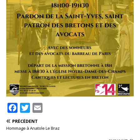
F
T
E
a
w
m
PRÉCÉDENT
c
it
ai
Hommage à Anatole Le Braz
e
te
l