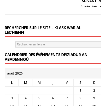
SUIVANT
b
r
Soirée cinéma
o
o
k
RECHERCHER SUR LE SITE – KLASK WAR AL
LEC’HIENN
CALENDRIER DES ÉVÉNEMENTS DEIZIADUR AN
ABADENNOÙ
août 2026
L
M
M
J
V
S
D
1
2
3
4
5
6
7
8
9
10
11
12
13
14
15
16