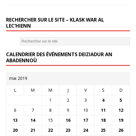
RECHERCHER SUR LE SITE – KLASK WAR AL
LEC’HIENN
CALENDRIER DES ÉVÉNEMENTS DEIZIADUR AN
ABADENNOÙ
mai 2019
L
M
M
J
V
S
D
1
2
3
4
5
6
7
8
9
10
11
12
13
14
15
16
17
18
19
20
21
22
23
24
25
26