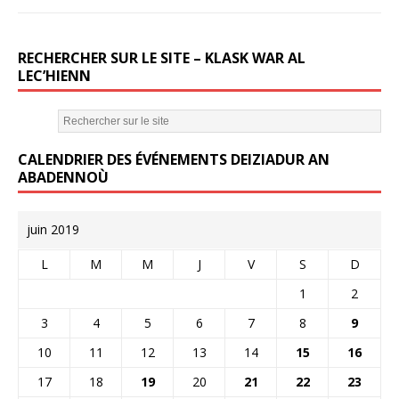
RECHERCHER SUR LE SITE – KLASK WAR AL
LEC’HIENN
CALENDRIER DES ÉVÉNEMENTS DEIZIADUR AN
ABADENNOÙ
juin 2019
L
M
M
J
V
S
D
1
2
3
4
5
6
7
8
9
10
11
12
13
14
15
16
17
18
19
20
21
22
23