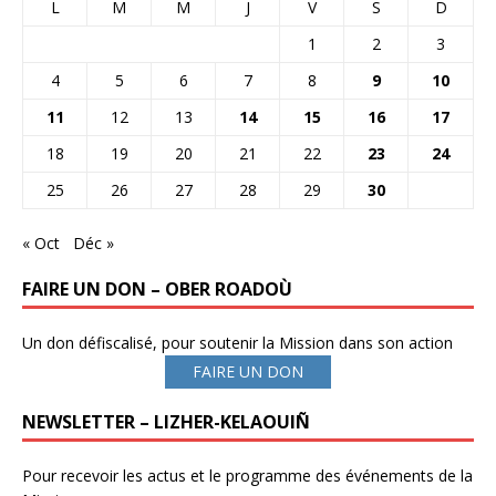
L
M
M
J
V
S
D
1
2
3
4
5
6
7
8
9
10
11
12
13
14
15
16
17
18
19
20
21
22
23
24
25
26
27
28
29
30
« Oct
Déc »
FAIRE UN DON – OBER ROADOÙ
Un don défiscalisé, pour soutenir la Mission dans son action
FAIRE UN DON
NEWSLETTER – LIZHER-KELAOUIÑ
Pour recevoir les actus et le programme des événements de la