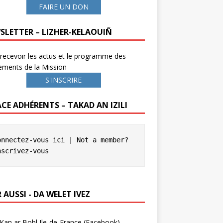
FAIRE UN DON
SLETTER – LIZHER-KELAOUIÑ
recevoir les actus et le programme des
ements de la Mission
S'INSCRIRE
ACE ADHÉRENTS – TAKAD AN IZILI
onnectez-vous ici
 | Not a member? 
nscrivez-vous
 AUSSI - DA WELET IVEZ
Kan ar Bobl Ile-de-France (Facebook)