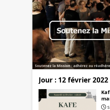
Soutenez la Mission : adhérez ou réadhére
Jour :
12 février 2022
Kaf
mar
s