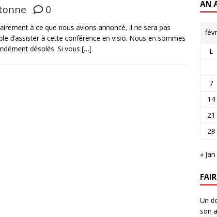
AN 
tonne
0
airement à ce que nous avions annoncé, il ne sera pas
fév
ble d’assister à cette conférence en visio. Nous en sommes
ndément désolés. Si vous
[…]
L
7
14
21
28
« Jan
FAI
Un do
son a