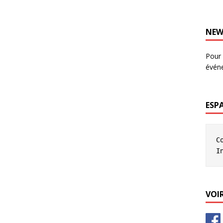
NEW
Pour 
évén
ESP
C
I
VOIR