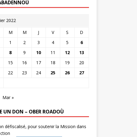
ABADENNOÙ
rier 2022
M
M
J
V
S
D
1
2
3
4
5
6
8
9
10
11
12
13
15
16
17
18
19
20
22
23
24
25
26
27
Mar »
RE UN DON – OBER ROADOÙ
n défiscalisé, pour soutenir la Mission dans
ction