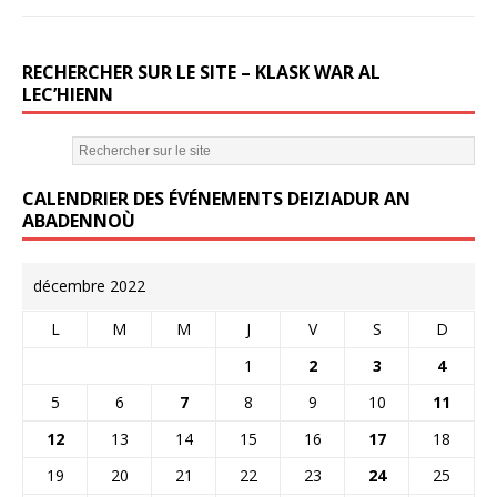
RECHERCHER SUR LE SITE – KLASK WAR AL
LEC’HIENN
CALENDRIER DES ÉVÉNEMENTS DEIZIADUR AN
ABADENNOÙ
décembre 2022
L
M
M
J
V
S
D
1
2
3
4
5
6
7
8
9
10
11
12
13
14
15
16
17
18
19
20
21
22
23
24
25